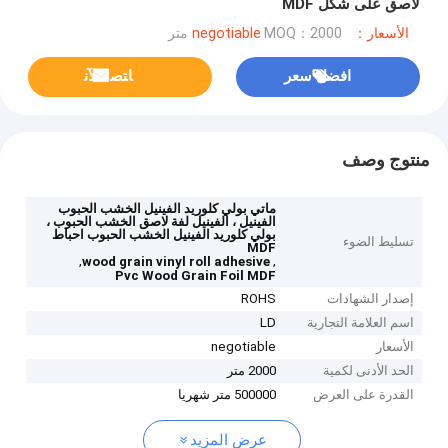
لاصق على شكل MDF
الأسعار：negotiable
MOQ：2000 متر
افضل سعر
ﺎﺘﺼﻟ ﺍﻶﻧ
منتوج وصف
ماتي بولي كلوريد الفينيل الخشب الحبوب
الفينيل ، الفينيل لفة لاصق الخشب الحبوب ،
بولي كلوريد الفينيل الخشب الحبوب احباط
تسليط الضوء
MDF
,
,
wood grain vinyl roll adhesive
Pvc Wood Grain Foil MDF
إصدار الشهادات
ROHS
اسم العلامة التجارية
LD
الأسعار
negotiable
الحد الأدنى لكمية
2000 متر
القدرة على العرض
500000 متر شهريا
عرض المزيد