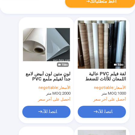
أعط متطلباتك
لفة فيلم PVC عالية
لون متين لون أبيض لامع
اللمعان للأثاث للضغط
جداً لفيلم ملمع PVC
على غشاء باب الخزانة
للخزانات الداخلية
الأسعار:
negotiable
الأسعار:
negotiable
1000 متر
MOQ:
2000 متر
MOQ:
أحصل على آخر سعر
أحصل على آخر سعر
ﺎﺘﺼﻟ ﺍﻶﻧ
ﺎﺘﺼﻟ ﺍﻶﻧ