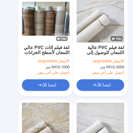
لفة فيلم PVC عالية
لفة فيلم أثاث PVC عالي
اللمعان للوصول إلى
اللمعان لأسطح الخزانات
نافذة PVC تغطي مقاومة
الحديثة
الأسعار:
negotiable
الأسعار:
negotiable
الأشعة فوق البنفسجية
2000 متر
MOQ:
1000 متر
MOQ:
أحصل على آخر سعر
أحصل على آخر سعر
ﺎﺘﺼﻟ ﺍﻶﻧ
ﺎﺘﺼﻟ ﺍﻶﻧ
المنزل
المنتجات
فيديوهات