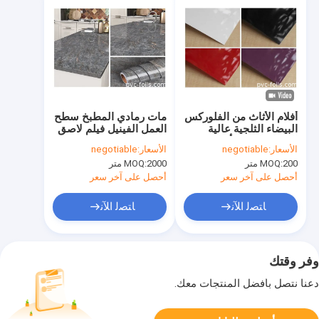
أفلام الأثاث من الفلوركس
مات رمادي المطبخ سطح
البيضاء الثلجية عالية
العمل الفينيل فيلم لاصق
اللمعان لتزيين أبواب
ذاتي لخزائن كونترتوب
الأسعار:
negotiable
الأسعار:
negotiable
الخزانات
200 متر
MOQ:
2000 متر
MOQ:
أحصل على آخر سعر
أحصل على آخر سعر
ﺎﺘﺼﻟ ﺍﻶﻧ
ﺎﺘﺼﻟ ﺍﻶﻧ
وفر وقتك
دعنا نتصل بأفضل المنتجات معك.