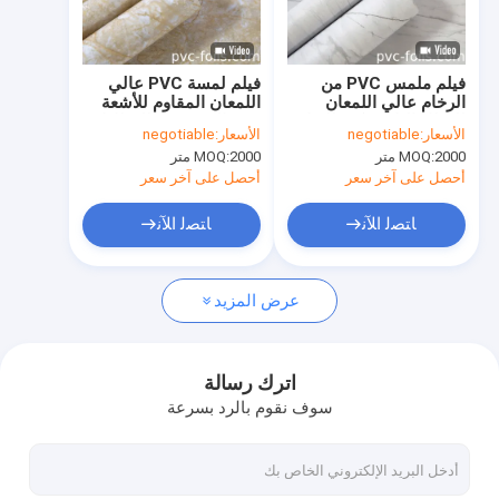
معلومات عنا
جولة في المعمل
فيلم ملمس PVC من
فيلم لمسة PVC عالي
الرخام عالي اللمعان
اللمعان المقاوم للأشعة
رقابة جودة
للغطاء البلاستيكي للنوافذ
فوق البنفسجية للغطاءات
الأسعار:
negotiable
الأسعار:
negotiable
البلاستيكية للنوافذ
2000 متر
MOQ:
2000 متر
MOQ:
اتصل بنا
أحصل على آخر سعر
أحصل على آخر سعر
أخبار
ﺎﺘﺼﻟ ﺍﻶﻧ
ﺎﺘﺼﻟ ﺍﻶﻧ
حالات
عرض المزيد
احباط ديكور PVC
اترك رسالة
سوف نقوم بالرد بسرعة
احباط الأثاث البلاستيكية
احباط الحبوب الخشبية البلاستيكية