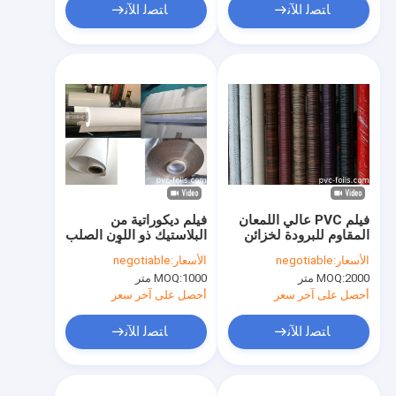
ﺎﺘﺼﻟ ﺍﻶﻧ
ﺎﺘﺼﻟ ﺍﻶﻧ
فيلم PVC عالي اللمعان
فيلم ديكوراتية من
المقاوم للبرودة لخزائن
البلاستيك ذو اللون الصلب
المطبخ
عالي اللمعان للأثاث
الأسعار:
negotiable
الأسعار:
negotiable
وأبواب الخزانات
2000 متر
MOQ:
1000 متر
MOQ:
أحصل على آخر سعر
أحصل على آخر سعر
ﺎﺘﺼﻟ ﺍﻶﻧ
ﺎﺘﺼﻟ ﺍﻶﻧ