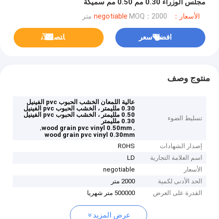
مجلس الوزراء 0.30 مم 0.50 مم سميكة
الأسعار：negotiable
MOQ：2000 متر
افضل سعر
ﺎﺘﺼﻟ ﺍﻶﻧ
منتوج وصف
عالية اللمعان الخشب الحبوب pvc الفينيل
0.30 ملليمتر ، الخشب الحبوب pvc الفينيل
0.50 ملليمتر ، الخشب الحبوب pvc الفينيل
تسليط الضوء
0.30 ملليمتر
,
,
wood grain pvc vinyl 0.50mm
wood grain pvc vinyl 0.30mm
إصدار الشهادات
ROHS
اسم العلامة التجارية
LD
الأسعار
negotiable
الحد الأدنى لكمية
2000 متر
القدرة على العرض
500000 متر شهريا
عرض المزيد