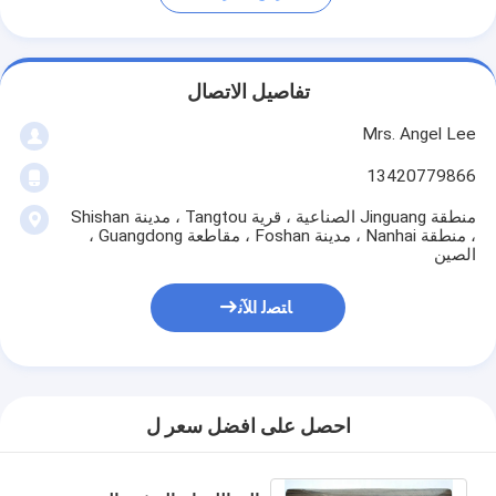
تفاصيل الاتصال
Mrs. Angel Lee
13420779866
منطقة Jinguang الصناعية ، قرية Tangtou ، مدينة Shishan
، منطقة Nanhai ، مدينة Foshan ، مقاطعة Guangdong ،
الصين
ﺎﺘﺼﻟ ﺍﻶﻧ
احصل على افضل سعر ل