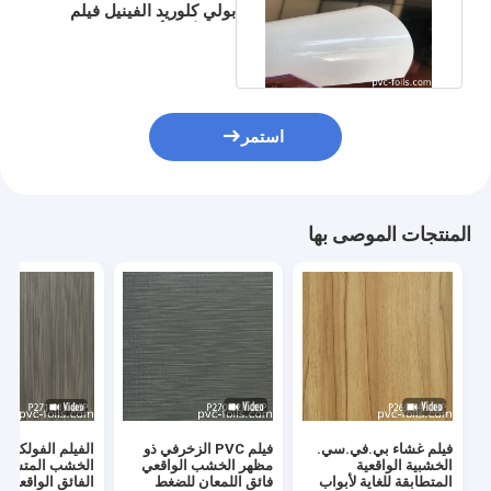
بولي كلوريد الفينيل فيلم
لفة الأثاث أبواب الغشاء
استمر
المنتجات الموصى بها
فيلم غشاء بي.في.سي.
فيلم PVC الزخرفي ذو
الفيلم الفولكس
الخشبية الواقعية
مظهر الخشب الواقعي
الخشب المتسخ ا
المتطابقة للغاية لأبواب
فائق اللمعان للضغط
الفائق الواقعية