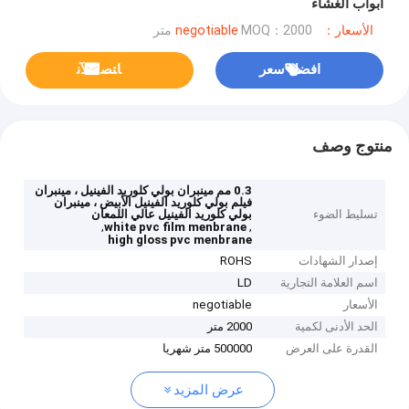
أبواب الغشاء
الأسعار：negotiable
MOQ：2000 متر
افضل سعر
ﺎﺘﺼﻟ ﺍﻶﻧ
منتوج وصف
0.3 مم مينبران بولي كلوريد الفينيل ، مينبران
فيلم بولي كلوريد الفينيل الأبيض ، مينبران
تسليط الضوء
بولي كلوريد الفينيل عالي اللمعان
,
,
white pvc film menbrane
high gloss pvc menbrane
إصدار الشهادات
ROHS
اسم العلامة التجارية
LD
الأسعار
negotiable
الحد الأدنى لكمية
2000 متر
القدرة على العرض
500000 متر شهريا
عرض المزيد