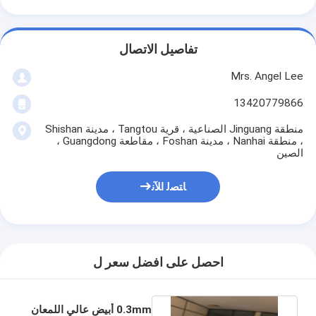
تفاصيل الاتصال
Mrs. Angel Lee
13420779866
منطقة Jinguang الصناعية ، قرية Tangtou ، مدينة Shishan
، منطقة Nanhai ، مدينة Foshan ، مقاطعة Guangdong ،
الصين
ﺎﺘﺼﻟ ﺍﻶﻧ
احصل على افضل سعر ل
0.3mm أبيض عالي اللمعان