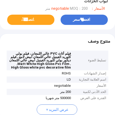
أبواب الخزانات
الأسعار：negotiable
MOQ：200 متر
افضل سعر
ﺎﺘﺼﻟ ﺍﻶﻧ
منتوج وصف
فيلم أثاث PVC عالي اللمعان ، فيلم بولي
كلوريد الفينيل عالي اللمعان أبيض لامع ، فيلم
تسليط الضوء
ديكور بولي كلوريد الفينيل أبيض عالي اللمعان
,
,
Matt White High Gloss Pvc Film
High Gloss white pvc decorative film
إصدار الشهادات
ROHS
اسم العلامة التجارية
LD
الأسعار
negotiable
الحد الأدنى لكمية
200 متر
القدرة على العرض
500000 متر شهريا
عرض المزيد