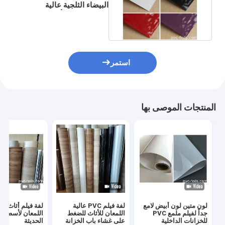
البيضاء الثلجية عالية
اللمعان لتزيين أبواب
الخزانات
استمر
المنتجات الموصى بها
لون متين لون أبيض لامع
لفة فيلم PVC عالية
جداً لفيلم ملمع PVC
اللمعان للأثاث للضغط
اللمعان لأسطح ا
للخزانات الداخلية
على غشاء باب الخزانة
الحديثة