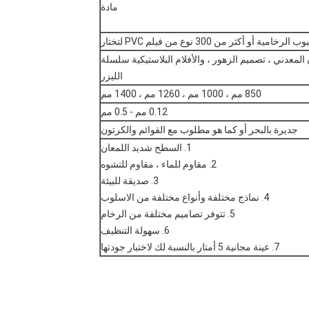
مادة
رخامية أو أكثر من 300 نوع من فيلم PVC لتختار
المعدني ، تصميم الزهور ، والأفلام البلاستيكية سلسلة
الليزر
850 مم ، 1000 مم ، 1260 مم ، 1400 مم
0.12 مم - 0.5 مم
جديرة بالبحر أو كما هو مطلوب مع القوائم والكرتون
1. السطح شديد اللمعان
2. مقاوم للماء ، مقاوم للتشوه
3. صديقة للبيئة
4. نماذج مختلفة وأنواع مختلفة من الاسلوب
5. تتوفر تصاميم مختلفة من الرخام
6. سهولة التنظيف
7. عينة مجانية 5 أمتار بالنسبة لك لاختبار جودتها