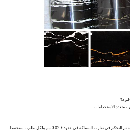
ر ، متعدد الاستخدامات
ج: بعد الإنتاج ، سوف نتحقق من سمك وعرض ولون الفيلم بعناية.تم التحكم في تفاوت السماكة في حدود ± 0.02 مم.ولكل طلب ، سنحتفظ