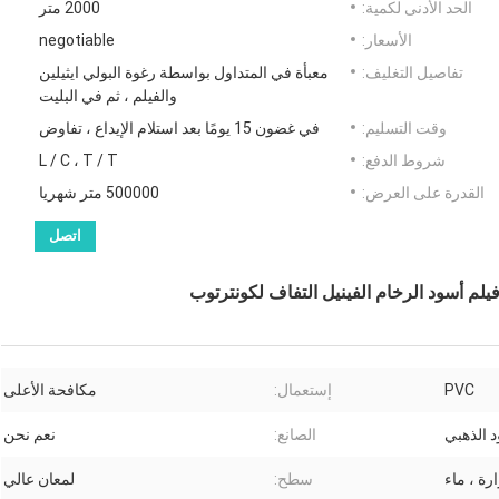
الحد الأدنى لكمية:
2000 متر
الأسعار:
negotiable
تفاصيل التغليف:
معبأة في المتداول بواسطة رغوة البولي ايثيلين
والفيلم ، ثم في البليت
وقت التسليم:
في غضون 15 يومًا بعد استلام الإيداع ، تفاوض
شروط الدفع:
L / C ، T / T
القدرة على العرض:
500000 متر شهريا
اتصل
فيلم أسود الرخام الفينيل التفاف لكونترتوب
PVC
إستعمال:
مكافحة الأعلى
د الذهبي
الصانع:
نعم نحن
رة ، ماء
سطح:
لمعان عالي