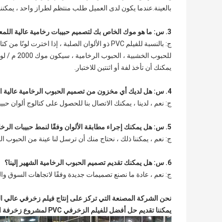
بالعينة.عندما يكون لدى العميل طلب منتظم لطراز واحد ، يمكنن
3. س: ما هو موك الخاص بك لتصميم حبيبات رخامية عالية اللمعان؟
ج: بالنسبة للفيلم PVC ذو الألوان الصلبة ، إذا اخترت لونًا من كتاب العينة لدينا ، فيمكن أن يكون موك 1000 متر / لون
للحبوب الخشبية ، الحبوب الرخامية ، سيكون موك 2000 م / لون ، لدينا بعض التصميمات الشائعة في المخزون ،
يمكنك أن تأخذ لفة أو اثنتين للاختبار.
4. س: هل لديك أي مخزون من تصميم الحبوب الرخامية عالية اللمعان؟
ج: نعم ، لدينا ، يمكنك الاتصال بنا للحصول على كتالوج ألوان حب
5. س: هل يمكنك إجراء مطابقة الألوان وفقًا لنمط حبيبات الرخام الخاصة بالعميل؟
ج: نعم ، يمكننا ذلك ، نحتاج منك أن ترسل لنا عينة من الحبوب ا
6. س: هل يمكنك تقديم تصميم الحبوب الرخامية الشهير إلينا؟
ج: نعم ، عادة ما نصنع تصميمات جديدة وفقًا لاتجاهات السوق و
نحن الشركة المصنعة التي تركز على إنتاج فيلم زخرفي عالي اللمعان م
يمكننا تقديم حل أفضل للفيلم الزخرفي PVC لمشروع زخرفة الأثاث أو تجارة الجملة