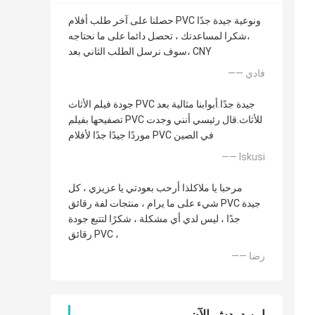
حصلنا على آخر طلب أفلام PVC ونوعية جيدة جدًا
،شكرا لمساعدتك ، تحصل دائما على ما نحتاجه
،سوف نرسل الطلب الثاني بعد CNY
—— فادي
جودة فيلم الأثاث PVC جيدة جدًا.أبوابنا مثالية بعد
تصفيحها بفيلم PVC للأثاث.قال رئيسي أنني وجدت
موردًا جيدًا جدًا لأفلام PVC في الصين
—— Iskusi
مرحبا يا ملاكلذا أرحب بعودتي يا عزيزي ، كل
شيء على ما يرام ، منتجات لفة رقائق PVC جيدة
جدًا ، ليس لدي أي مشكلة ، شكرًا لتتبع جودة
رقائق PVC ،
—— رضا
ابن دردش الآن