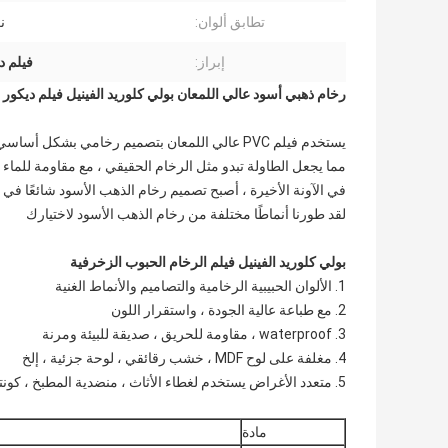
تطابق ألوان:
ن
إبراز:
فيلم د
رخام ذهبي أسود عالي اللمعان بولي كلوريد الفينيل فيلم ديكور ل
يستخدم فيلم PVC عالي اللمعان بتصميم رخامي بشكل أساسي لتزيين سطح المطبخ ،
مما يجعل الطاولة تبدو مثل الرخام الحقيقي ، مع مقاومة للماء و
في الآونة الأخيرة ، أصبح تصميم رخام الذهب الأسود شائعًا في 
لقد طورنا أنماطًا مختلفة من رخام الذهب الأسود لاختيارك
بولي كلوريد الفينيل فيلم الرخام الحبوب الزخرفية
1. الألوان الحبيبية الرخامية والتصاميم والأنماط الغنية
2. مع طباعة عالية الجودة ، واستقرار اللون
3. waterproof ، مقاومة للحريق ، صديقة للبيئة ومرنة
4. مغلفة على لوح MDF ، خشب رقائقي ، لوحة جزئية ، إلخ
5. متعدد الأغراض يستخدم لغطاء الأثاث ، منضدية المطبخ ، كونترتوب ، إلخ ، مما يجعل مظهر الحجر والرخام حقيقيًا
مادة