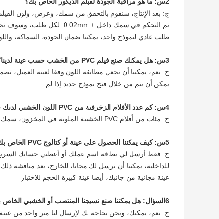
2س: ما هو مراقبة الجودة لفيلم الديكور الخاص بك؟
ج: بعد الإنتاج، سنقوم بالتحقق من سمك، وعرض، ولون الفيلم ب
تم التحكم في سمك داخل ± 0.02mm. لكل طلب، وسوف نحتفظ العينة. عندما العميل لديه
طلب عادي لنموذج واحد، يمكننا ضمان الجودة، السماكة، واللو
3س: هل يمكنك صنع فيلم PVC من الخشب حسب عينة لدينا؟
ج: نعم، يمكننا أن نجعل مطابقة اللون وفقا لعينة العميل، تصم
يمكن أن يتم من خلال فتح نموذج جديد إذا لم
4س: كم عدد الأفلام الزخرفية من PVC اللون الخشبي لديك في المخزون؟
ج: مئات من أفلام PVC الخشبية الملونة في المخزون، سمك 0.15mm-0.40mm، طول التدحرج 100 متر
5س: كيف يمكننا الحصول على عينة أو كتالوج PVC الخاص بك؟
ج: فقط أرسل لي بطاقة اسم عملك أو أعطني حسابك السريع 
للداخلية، يمكننا أن نرسل لك مجانا، للخارج، بعد مناقشة ذ
عينة مجانية من جانبك، أيضا عينة كبيرة الحجم للاختبار
6السؤال: هل يمكننا صنع نسيجنا المنتصب أو الخشبي الخاص بنا لسطح ورق البلاستيك؟
ج: نعم، يمكنك، ونحن بحاجة لك لإرسال لنا متر واحد من عينة