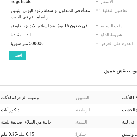
الأسعار:
negotiable
تفاصيل التغليف:
معبأة في المتداول بواسطة رغوة البولي ايثيلين
والفيلم ، ثم في البليت
وقت التسليم:
في غضون 15 يومًا بعد استلام الإيداع ، تفاوض
شروط الدفع:
L / C ، T / T
القدرة على العرض:
500000 متر شهريا
اتصل
حبوب تنقش عميق
التطبيق:
وظيفة الزخرفة للأثاث
ج الخشب
الوظيفة:
ديكور أثاث
في لفة
السمة:
خالية من الطلاء، صديقة للبيئة
 وعميق
شكرا:
0.15 ملم-0.35 ملم