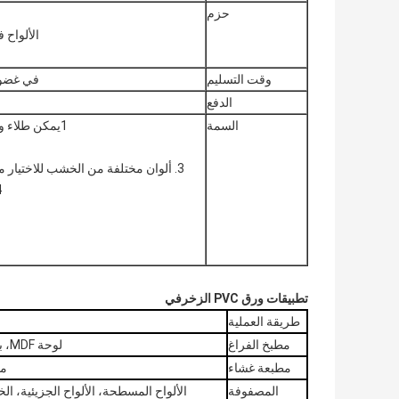
حزم
الألواح في لوحات ، 16 لف
وقت التسليم
في غضون 20 يوما بعد استلام الودائع أو L / C ا
الدفع
السمة
1يمكن طلاء ورق PVC مع MDF، الخشب المقارن، أو ألواح الجسيمات
3. ألوان مختلفة من الخشب للاختيار من بينها، اللون مطابقة مع عينة ورق البويسيك الخاص بك
4. التركيب ال
تطبيقات ورق PVC الزخرفي
طريقة العملية
مطبخ الفراغ
لوحة MDF، باب خزانة المطبخ، لوحة MDF على شكل، لوحة خشبية
مطبعة غشاء
مو
المصفوفة
الألواح المسطحة، الألواح الجزيئية، الخ