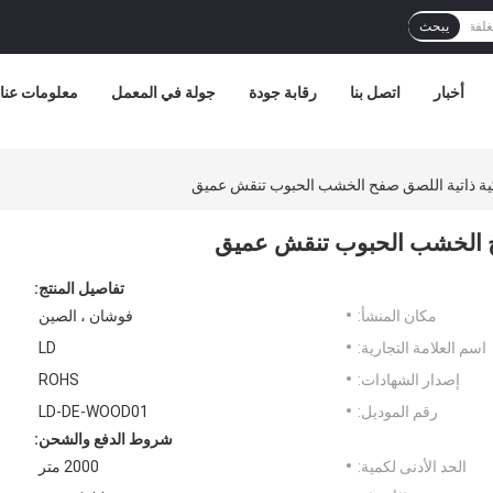
يبحث
أخبار
اتصل بنا
رقابة جودة
جولة في المعمل
معلومات عنا
يكية ذاتية اللصق صفح الخشب الحبوب تنقش عميق
صفح الخشب الحبوب تنقش عميق
تفاصيل المنتج:
مكان المنشأ:
فوشان ، الصين
اسم العلامة التجارية:
LD
إصدار الشهادات:
ROHS
رقم الموديل:
LD-DE-WOOD01
شروط الدفع والشحن:
الحد الأدنى لكمية:
2000 متر