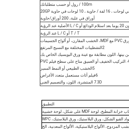
100m / رول أو حسب متطلباتك
ة / حاوية ، 10 لوحات في حاوية 20GP
أوراق في علبة، 200 أوراق/حاوية
لأصلية عند الرؤية
T / T أو L / C عند الرؤية
2التشطيبات المختلفة مع النسيج المرتفع
خفيف أو العميق متاح على سطح فيلم PVC
5الخشب الطبيعي أو النمط المميز
6فيلم أثاث مستعمل متعدد الأغراض
7.3D المنتشرة، اللون، والتصميم الغني
التطبيق
اد القبو الشكل، ورق البلاستيك، ورق البلاستيك، WPC
شب المزدوج، الألواح البلاستيكية، الألواح المعدنية، الخ