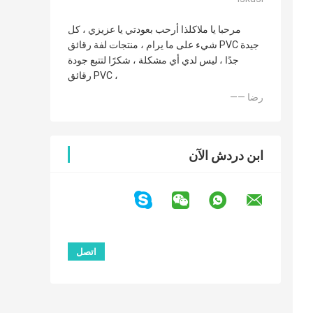
مرحبا يا ملاكلذا أرحب بعودتي يا عزيزي ، كل
شيء على ما يرام ، منتجات لفة رقائق PVC جيدة
جدًا ، ليس لدي أي مشكلة ، شكرًا لتتبع جودة
رقائق PVC ،
—— رضا
ابن دردش الآن