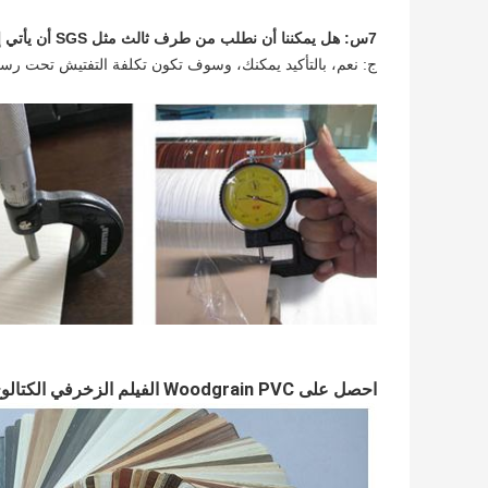
7س: هل يمكننا أن نطلب من طرف ثالث مثل SGS أن يأتي إلى مصنعك للتفتيش على ورق أثاث PVC قبل التحميل؟
ج: نعم، بالتأكيد يمكنك، وسوف تكون تكلفة التفتيش تحت رس
احصل على Woodgrain PVC الفيلم الزخرفي الكتالوج الإلكتروني منا، المزيد من خيارات الألوان