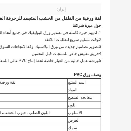
إبراز:
لفة ورقية من الفلفل من الخشب المتجمد للزخرفة الغط
حول ميزة شركتنا
1. لديهم خبرة كاملة في تصدير ورق البوليفيك في جميع أنحاء العالم
2وقت تسليم سريع للطلبات اللائقة
3تطوير تصاميم جديدة من ورق البلاستيك وفقا لاتجاهات السوق
4فريق تفتيش خاص للمنتجات قبل التحميل
5ورشة عمل خالية من الغبار خاصة لخط إنتاج PVC عالي اللمعان
وصف ورق PVC
اسم المنتج
لفة ورقية
المواد
معالجة السطح
اللون
الأسلوب
اللون الصلب، حبوب الخشب، الل
العرض
سمك