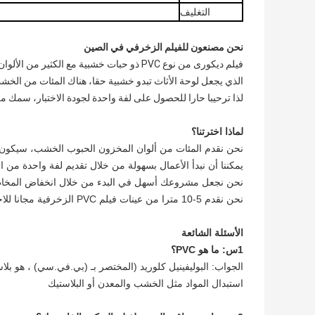
التغليف
نحن مصنعون للفيلم الزخرفي في الصين
فيلم ديكورى من نوع PVC ذو حبات خشبية مع الكثير من الألوان والأنماط، والتي تم طباعتها حسب اختيار العميل،
الذي يجعل لوحة الأثاث تبدو خشبية حقا، هناك المئات من الخشب حبة تصميم فيلم C
لذا ترحيبا حارا للحصول على لفة واحدة لجودة الاختبار، سمك من 0.15-0.35mm، عرض 60mm،1420mm
لماذا اخترتنا؟
نحن نقدم المئات من ألوان المخزون الحبوب الخشب، سيكون ل
يمكننا أن نبدأ الأعمال بسهولة من خلال تقديم لفة واحدة من الفيلم الزخرفي PVC الألو
نحن نجعل مشروعك أسهل في البدء من خلال انخفاض المخاطر و
نحن نقدم 5-10 مترا من عينات فيلم PVC الزخرفية مجانا للاختبار العميل
الأسئلة الشائعة
1س: ما هو PVC؟
الجواب: البوليفينيل كلوريد (المختصر بـ (بي.في.سي) ، هو بل
استبدال المواد مثل الخشب والمعدن أو البلاستيك