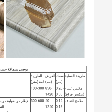
يوصي بسماكة حسب 
طريقة العملية
سمك
العرض
الطول /
(مم)
(مم)
لفة (متر)
مكبس غشاء
0.20-
850-
100-300
(مكبس فراغ)
0.50
1420
ملامح التفاف
0.12-
40-
300-600
الإطار ، والقولبة ، وإ
0.18
1240
الت