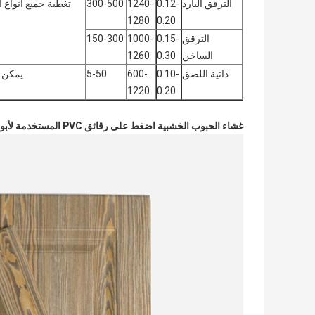
الترقق البارد
0.12-
1240-
300-500
تغطية جميع أنواع ا
1280
0.20
الترقق
0.15-
1000-
150-300
الساخن
0.30
1260
ذاتية اللصق
0.10-
600-
5-50
يمكن ت
1220
0.20
غشاء الحبوب الخشبية اضغط على رقائق PVC المستخدمة لأبواب الخزانة