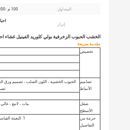
المتداول:
100 م -200 م / لفة
احبا
إبراز:
الخشب الحبوب الزخرفية بولي كلوريد الفينيل غشاء احب
مقدمة سريعة
تخصيص
تصاميم
الحبوب الخشبية ، اللون الصلب ، تصميم ورق الح
الأنماط
تصمي
صقل
مات ، لامع ، عالي 
الأسطح
حزمة من
1. التعبئة القياسية للتصدير عادة ما تكون 16 لفة في منصة نقالة واحدة.
التفاصيل