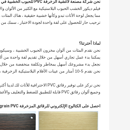
نحن شركة مصنعة لأغشية الزخرفة PVC للحبوب الخشبية في الصين
فيلم ديكور الخشب الحبوب البلاستيكية مع الكثير من الألوان والأ
مما يجعل لوحة الأثاث تبدو وكأنها خشبية حقيقية ، هناك المئات من أفلام الديكور PVC بتصميم الح
ترحيب حار للحصول على لفة واحدة لجودة الاختبار ، سمك من 0.15-0.35 مم ، عرض 1260 مم ، 1420 مم ،
لماذا أخترتنا؟
نحن نقدم المئات من ألوان مخزون الحبوب الخشبية ، وسيكون ل
يمكننا بدء عمل تجاري أسهل من خلال تقديم لفة واحدة من ألوان
نجعل بدء مشروعك أسهل بمخاطر وتكلفة منخفضة من خلال تقد
نحن نقدم 5-10 أمتار من عينات الأفلام البلاستيكية الزخرفية مجانًا لاختبار العملاء
نحن نركز على توفير رقائق PVC الاحترافية للأثاث لك.لدينا أكثر من 300 لون في المجموعة.
وجميع ألوان رقائق PVC قابلة للتطبيق للضغط والتغليف والأغشية والتصفيح.
احصل على الكتالوج الإلكتروني للرقائق المزخرفة Woodgrain PVC منا ، المزيد من خيارات الألوان