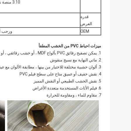
3.10 منصة نقالة في 20 حاوية أو 20 منصة نقالة في حاوية 40 قدم.
قدرة
العرض
OEM
ورحب أو
ميزات احباط PVC من الخشب المطفأ
1. يمكن تصفيح رقائق PVC بألواح MDF ، أو خشب رقائقي ، أو ألواح حبيبية
2. ماتي النهاية مع نسيج منقوش
3. ألوان خشبية مختلفة للاختيار من بينها ، مطابقة الألوان مع عينة رقائق PVC الخاصة بك
4. نقش خفيف أو عميق متاح على سطح فيلم PVC
5. نقش الخشب الطبيعي أو النقش المميز
6. فيلم الأثاث المستخدمة متعددة الأغراض
7. مقاوم للماء ، ومقاومة للحرارة