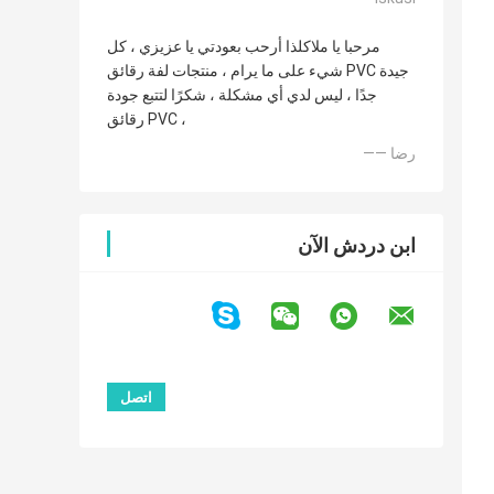
مرحبا يا ملاكلذا أرحب بعودتي يا عزيزي ، كل
شيء على ما يرام ، منتجات لفة رقائق PVC جيدة
جدًا ، ليس لدي أي مشكلة ، شكرًا لتتبع جودة
رقائق PVC ،
—— رضا
ابن دردش الآن