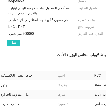
الأسعار:
negotiable
تفاصيل التغليف:
معبأة في المتداول بواسطة رغوة البولي ايثيلين
والفيلم ، ثم في البليت
وقت التسليم:
في غضون 15 يومًا بعد استلام الإيداع ، تفاوض
شروط الدفع:
L / C ، T / T
القدرة على العرض:
500000 متر شهريا
اتصل
اط لأبواب مجلس الوزراء الأثاث
PVC
اسم:
احباط الغشاء البلاستيكية
 الغشاء
وظيفة:
ديكور
ة الأثاث
ميزة:
ماء ، مقاومة للحرارة
 مطفي
تصميم:
الخشب الحبوب