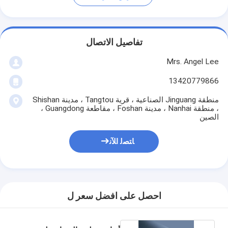
تفاصيل الاتصال
Mrs. Angel Lee
13420779866
منطقة Jinguang الصناعية ، قرية Tangtou ، مدينة Shishan
، منطقة Nanhai ، مدينة Foshan ، مقاطعة Guangdong ،
الصين
ﺎﺘﺼﻟ ﺍﻶﻧ
احصل على افضل سعر ل