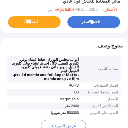
ماتي المضادة للخدش لون عادي
الأسعار：negotiable
MOQ：2000 متر
افضل سعر
ﺎﺘﺼﻟ ﺍﻶﻧ
منتوج وصف
أبواب مجلس الوزراء احباط غشاء بولي
كلوريد الفينيل 3D ، احباط غشاء بولي كلوريد
الفينيل سوبر ماتي ، غشاء بولي كلوريد
تسليط الضوء
الفينيل فيلم
,
,
pvc 3d membrane foil Super Matte
membrane pvc film
إصدار الشهادات
ROHS
اسم العلامة التجارية
LD
الأسعار
negotiable
الحد الأدنى لكمية
2000 متر
القدرة على العرض
500000 متر شهريا
عرض المزيد