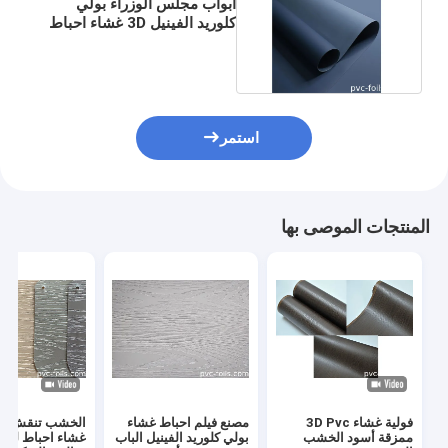
أبواب مجلس الوزراء بولي
كلوريد الفينيل 3D غشاء احباط
سوبر ماتي المضادة للخدش
لون عادي
استمر
المنتجات الموصى بها
فولية غشاء 3D Pvc
مصنع فيلم احباط غشاء
الخ
ممزقة أسود الخشب
بولي كلوريد الفينيل الباب
غشاء احباط للم