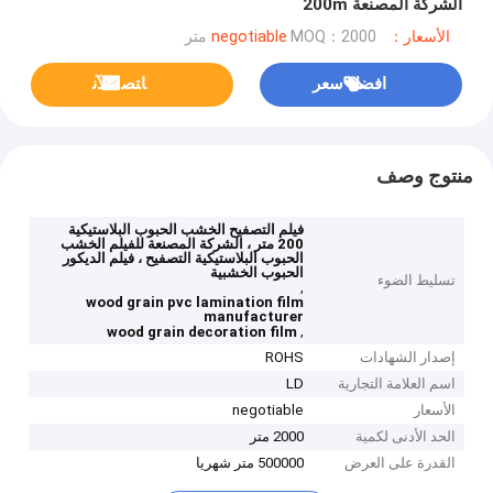
الشركة المصنعة 200m
الأسعار：negotiable
MOQ：2000 متر
افضل سعر
ﺎﺘﺼﻟ ﺍﻶﻧ
منتوج وصف
فيلم التصفيح الخشب الحبوب البلاستيكية
200 متر ، الشركة المصنعة للفيلم الخشب
الحبوب البلاستيكية التصفيح ، فيلم الديكور
الحبوب الخشبية
تسليط الضوء
,
wood grain pvc lamination film
manufacturer
,
wood grain decoration film
إصدار الشهادات
ROHS
اسم العلامة التجارية
LD
الأسعار
negotiable
الحد الأدنى لكمية
2000 متر
القدرة على العرض
500000 متر شهريا