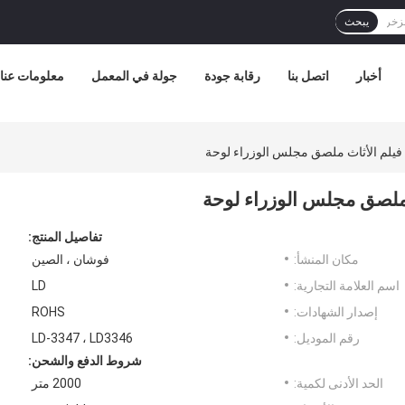
يبحث
أخبار
اتصل بنا
رقابة جودة
جولة في المعمل
معلومات عنا
 فيلم الأثاث ملصق مجلس الوزراء لوحة
ث ملصق مجلس الوزراء لوحة
تفاصيل المنتج:
مكان المنشأ:
فوشان ، الصين
اسم العلامة التجارية:
LD
إصدار الشهادات:
ROHS
رقم الموديل:
LD-3347 ، LD3346
شروط الدفع والشحن:
الحد الأدنى لكمية:
2000 متر