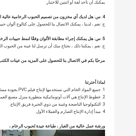
يمكنك أن تأخذ لفة أو اثنتين للاختبار.
4. س: هل لديك أي مخزون من تصميم الحبوب الرخامية عالية اللمعان؟
ج: نعم ، لدينا ، يمكنك الاتصال بنا للحصول على كتالوج ألوان حب
5. س: هل يمكنك إجراء مطابقة الألوان وفقًا لنمط حبيبات الرخام الخاصة بالعميل؟
ج: نعم ، يمكننا ذلك ، نحتاج منك أن ترسل لنا عينة من الحبوب ا
مرحبًا بكم في الاتصال بنا للحصول على المزيد من عينات الكتب من فيلم PVC من ح
لماذا أخترتنا
1. جميع المواد الخام التي نستخدمها لإنتاج فيلم PVC بجودة ممتازة.
2. خطوط الإنتاج هي آلات أوتوماتيكية متطورة.منزل مصنع العمل خالٍ من الغبار.
3. التكنولوجيا الناضجة وغنية من ذوي الخبرة فريق الإنتاج.
4. مبدأ إدارة الإنتاج الصارم والعملاء الأول.
ورشة عمل خالية من الغبار ، طباعة جيدة لحبوب الرخام ،