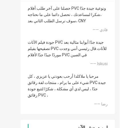
حصلنا على آخر طلب أفلام PVC ونوعية جيدة جدًا
،شكرا لمساعدتك ، تحصل دائما على ما نحتاجه
،سوف نرسل الطلب الثاني بعد CNY
—— فادي
جودة فيلم الأثاث PVC جيدة جدًا.أبوابنا مثالية بعد
تصفيحها بفيلم PVC للأثاث.قال رئيسي أنني وجدت
موردًا جيدًا جدًا لأفلام PVC في الصين
—— Iskusi
مرحبا يا ملاكلذا أرحب بعودتي يا عزيزي ، كل
شيء على ما يرام ، منتجات لفة رقائق PVC جيدة
جدًا ، ليس لدي أي مشكلة ، شكرًا لتتبع جودة
رقائق PVC ،
—— رضا
ابن دردش الآن