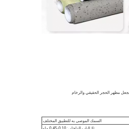
السمك الموصى به للتطبيق المختلف:
① الباب الداخلي: 0.10-0.45 ملم