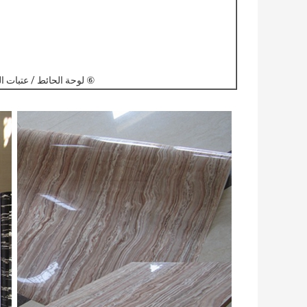
⑥ لوحة الحائط / عتبات النوافذ /