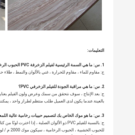
التعليمات:
1. س: ما هي السمة الرئيسية لفيلم الزخرفة PVC الحبوب الرخامية؟
ج: مقاوم للماء ، مقاوم للحرارة ، غني بالألوان والنمط ، طلاء ح
2. س: ما هي مراقبة الجودة للفيلم الزخرفي PVC؟
بالعينة.عندما يكون لدى العميل طلب منتظم لطراز واحد ، يمكنن
3. س: ما هو موك الخاص بك لتصميم حبيبات رخامية عالية اللمعان؟
ج: بالنسبة للفيلم PVC ذو الألوان الصلبة ، إذا اخترت لونًا من كتاب العينة لدينا ، فيمكن أن يكون موك 1000 متر / لون
للحبوب الخشبية ، الحبوب الرخامية ، سيكون موك 2000 م / لون ، لدينا بعض التصميمات الشائعة في المخزون ،