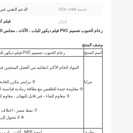
خدمة Afer-sale:
الدعم التقني عبر 
إبراز:
فيلم ك
رخام الحبوب تصميم PVC فيلم ديكور للباب ، الأثاث ، مجلس الوزراء ، لوحة
وصف المنتج
اسم المنتج
رخام الحبوب تصميم PVC فيلم ديكور للباب ، الأثاث ، مجلس الوزراء ، لوحة
المواد الخام الأكثر انتقائية من أفضل المنتجين ف
مزايا
③ برايمر مكرر للغاية مع
④ مقاومة جيدة للطقس مع بطاقة رمادية قياسية GB250-1995 تصل إلى 4-5 درجات.
⑤ مقاوم للماء ، غير قابل للبهتان ، مقاوم
⑦ نمط مميز ، اختلاف 
⑧ لا تتحول إلى 
تطبيق
لوحة MDF ، أثاث ، باب ، مطبخ ، خزانات ، سقف ، جدار ، إلخ.