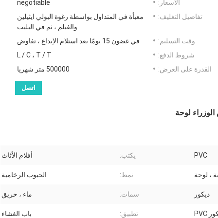
الأسعار:
negotiable
تفاصيل التغليف:
معبأة في المتداول بواسطة رغوة البولي ايثيلين
والفيلم ، ثم في البليت
وقت التسليم:
في غضون 15 يومًا بعد استلام الإيداع ، تفاوض
شروط الدفع:
L / C ، T / T
القدرة على العرض:
500000 متر شهريا
اتصل
الوزراء لوحة
PVC
يكتب:
أفلام الأثاث
ة ، لوحة
نمط:
الحبوب الرخامية
ديكور
سمات:
ماء ، حريق
 PVC
تطبيق:
باب الغشاء