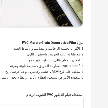
مزايا PVC Marble Grain Decorative Film
1. الألوان الحبيبية الرخامية والتصاميم والأنماط الغنية
2. مع طباعة عالية الجودة ، واستقرار اللون
3. لمعان ، لمعان عالي ، تشطيب غير لامع
4. waterproof ، مقاومة للحريق ، صديقة للبيئة ومرنة
5. مغلفة على لوح MDF ، خشب رقائقي ، لوحة جزئية ، إلخ
6. متعددة الأغراض تستخدم لغطاء الأثاث ، وغطاء الجدار ، مما يجعل مظهر الحجر الحقيقي والرخام
استخدام فيلم الديكور PVC الحبوب الرخام