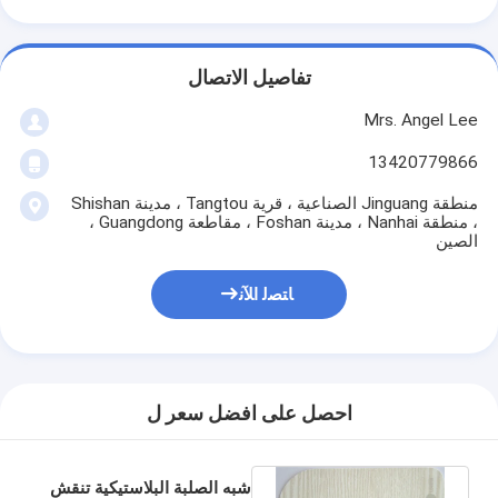
تفاصيل الاتصال
Mrs. Angel Lee
13420779866
منطقة Jinguang الصناعية ، قرية Tangtou ، مدينة Shishan
، منطقة Nanhai ، مدينة Foshan ، مقاطعة Guangdong ،
الصين
ﺎﺘﺼﻟ ﺍﻶﻧ
احصل على افضل سعر ل
شبه الصلبة البلاستيكية تنقش