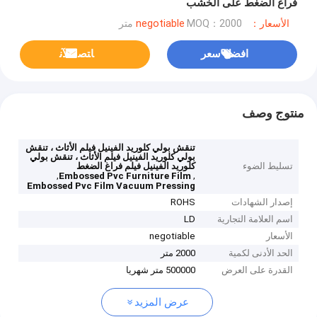
فراغ الضغط على الخشب
الأسعار：negotiable
MOQ：2000 متر
افضل سعر
ﺎﺘﺼﻟ ﺍﻶﻧ
منتوج وصف
تنقش بولي كلوريد الفينيل فيلم الأثاث ، تنقش
بولي كلوريد الفينيل فيلم الأثاث ، تنقش بولي
تسليط الضوء
كلوريد الفينيل فيلم فراغ الضغط
,
,
Embossed Pvc Furniture Film
Embossed Pvc Film Vacuum Pressing
إصدار الشهادات
ROHS
اسم العلامة التجارية
LD
الأسعار
negotiable
الحد الأدنى لكمية
2000 متر
القدرة على العرض
500000 متر شهريا
عرض المزيد