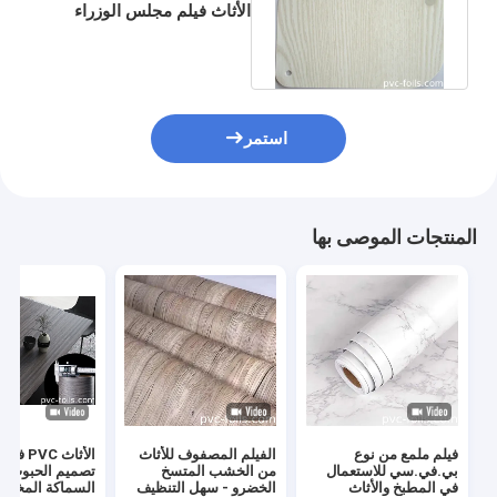
الأثاث فيلم مجلس الوزراء
باب فراغ الضغط على
الخشب
استمر
المنتجات الموصى بها
فيلم ملمع من نوع
الفيلم المصفوف للأثاث
الأثاث C
بي.في.سي للاستعمال
من الخشب المتسخ
تصميم الحبوب ا
في المطبخ والأثاث
الخضرو - سهل التنظيف
السماكة المخص