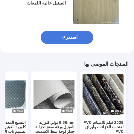
الفينيل عالية اللمعان
للخشب WPC الألومنيوم
الشخصي
استمر
المنتجات الموصى بها
2025 فيلم للامينات PVC
0.50mm بولي كلوريد
النسيج المعدني 
لفتحات الخزانات وأوراق
الفينيل ورقة صفح لخزانة
كلوريد الفينيل و
PVC
جدار لوحة نمط الاسمنت
تصميم باب الأثا