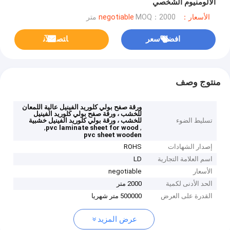
الألومنيوم الشخصي
الأسعار：negotiable
MOQ：2000 متر
افضل سعر
ﺎﺘﺼﻟ ﺍﻶﻧ
منتوج وصف
ورقة صفح بولي كلوريد الفينيل عالية اللمعان
للخشب ، ورقة صفح بولي كلوريد الفينيل
تسليط الضوء
للخشب ، ورقة بولي كلوريد الفينيل خشبية
,
,
pvc laminate sheet for wood
pvc sheet wooden
إصدار الشهادات
ROHS
اسم العلامة التجارية
LD
الأسعار
negotiable
الحد الأدنى لكمية
2000 متر
القدرة على العرض
500000 متر شهريا
عرض المزيد