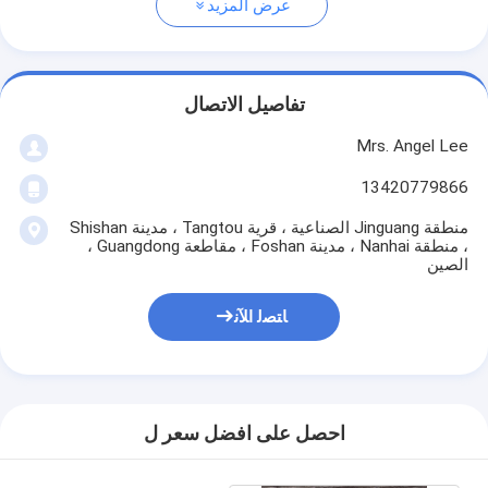
عرض المزيد
تفاصيل الاتصال
Mrs. Angel Lee
13420779866
منطقة Jinguang الصناعية ، قرية Tangtou ، مدينة Shishan
، منطقة Nanhai ، مدينة Foshan ، مقاطعة Guangdong ،
الصين
ﺎﺘﺼﻟ ﺍﻶﻧ
احصل على افضل سعر ل