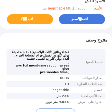
الأسود تنقش
الأسعار：negotiable
MOQ：2000 متر
افضل سعر
ﺎﺘﺼﻟ ﺍﻶﻧ
منتوج وصف
غشاء رقائق الأثاث البلاستيكية ، غشاء احباط
بولي كلوريد الفينيل فراغ الصحافة الغراء ،
أفلام بولي كلوريد الفينيل خشبية
تسليط الضوء
,
pvc foil membrane vacuum press
glue
,
pvc wooden films
إصدار الشهادات
ROHS
اسم العلامة التجارية
LD
الأسعار
negotiable
الحد الأدنى لكمية
2000 متر
القدرة على العرض
500000 متر شهريا