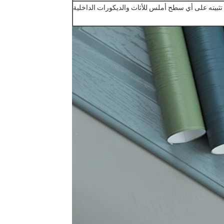
ثبيته على أي سطح أملس للأثاث والديكورات الداخلية