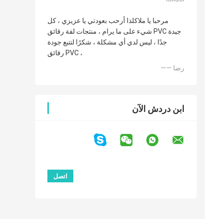
مرحبا يا ملاكلذا أرحب بعودتي يا عزيزي ، كل
شيء على ما يرام ، منتجات لفة رقائق PVC جيدة
جدًا ، ليس لدي أي مشكلة ، شكرًا لتتبع جودة
رقائق PVC ،
—— رضا
ابن دردش الآن