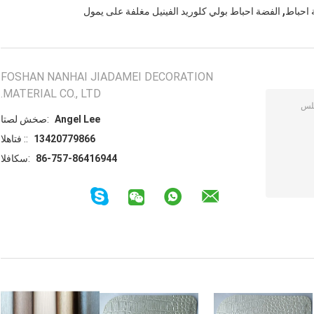
,
 احباط
الفضة احباط بولي كلوريد الفينيل مغلفة على يمول
FOSHAN NANHAI JIADAMEI DECORATION
MATERIAL CO., LTD.
Angel Lee
اتصل شخص:
13420779866
الهاتف ::
86-757-86416944
الفاكس: