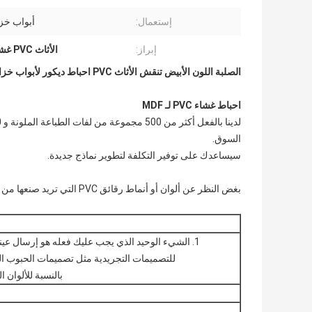
إستعمال:
أبواب خزانة
إبراز:
الأثاث PVC غشاء احباط
الصلبة اللون الأبيض تنقش الأثاث PVC احباط ديكور لأبواب خزانة MDF
احباط غشاء PVC لـ MDF
السوق.
سيساعدك على توفير التكلفة لتطوير نماذج جديدة.
بغض النظر عن ألوان أو أنماط رقائق PVC التي تريد صنعها من أجل MDF الخاص بك ، يمكننا مساعدتك في صنعها.
1. الشيء الوحيد الذي يجب عليك فعله هو إرسال عينة أصلية بطول 3 أمتار من رقائق PVC التي تريد صنعها.
للتصميمات التجريدية مثل تصميمات الحبوب الخ
بالنسبة للألوان ا