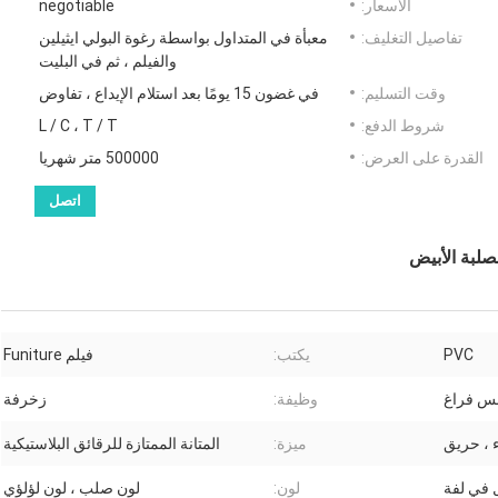
الأسعار:
negotiable
تفاصيل التغليف:
معبأة في المتداول بواسطة رغوة البولي ايثيلين
والفيلم ، ثم في البليت
وقت التسليم:
في غضون 15 يومًا بعد استلام الإيداع ، تفاوض
شروط الدفع:
L / C ، T / T
القدرة على العرض:
500000 متر شهريا
اتصل
PVC
يكتب:
فيلم Funiture
س فراغ
وظيفة:
زخرفة
 ، حريق
ميزة:
المتانة الممتازة للرقائق البلاستيكية
ل في لفة
لون:
لون صلب ، لون لؤلؤي