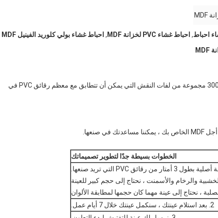
 MDF
,
احباط غشاء PVC لخزانة MDF
,
احباط غشاء بولي كلوريد الفينيل MDF
لدينا بالفعل أكثر من 500 مجموعة من لفات الطباعة الملونة و 300 مجموعة من لفات النقش التي يمكن أن تتطابق مع معظم رقائق PVC في
الخطوات بسيطة جدًا لتطوير تصميماتك
شبية والرخام والأسمنت ، نحتاج إلى حجم كبير للعينة
لصلبة ، نحتاج إلى عينة مهما كان حجمها لمطابقة الألوان
2. بعد استلام عينتك ، سنكمل عينتك خلال 7 أيام عمل.
3. نرسل لك عينة للتفتيش لبدء التعاون.