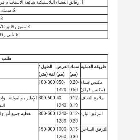
1. رقائق الغشاء البلاستيكية شائعة الاستخدام في خزائن المطبخ ، غرفة النوم ، الحمام ، وتزيين الأبواب.
2. سمك رقائق غشاء PVC 0.10-0.50 مم ، كلما كان ذلك أفضل.
3. يتم إنتاج رقائق غشاء PVC خصيصًا لتغطية سطح الباب
4. تتميز رقائق PVC للأبواب الغشائية بألوان برية مع نسيج خشبي طبيعي.
5. تأتي رقائق غشاء PVC بتصميم ثلاثي الأبعاد بلون خالص منقوش
طلب
طريقة العملية
سمك
العرض
الطول /
(مم)
(مم)
لفة (متر)
مكبس غشاء
0.20-
850-
100-300
(مكبس فراغ)
0.50
1420
ملامح التفاف
0.12-
40-
300-600
الإطار ، والقولبة ، وإ
0.18
1240
الت
الترقق البارد
0.12-
1240-
300-500
تغطية جميع أنواع ا
1280
0.20
الترقق الساخن
0.15-
1000-
150-300
1260
0.30