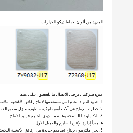
المزيد من ألوان احباط ديكو للخيارات
ميزة شركتنا ، يرجى الاتصال بنا للحصول على عينة
1. جميع المواد الخام التي نستخدمها لإنتاج رقائق الأغشية البلاستيكية ذات جودة ممتازة.
2. خطوط الإنتاج هي آلات أوتوماتيكية متطورة.منزل مصنع العمل خالي من الغبار.
3. التكنولوجيا الناضجة وغنية من ذوي الخبرة فريق الإنتاج.
4. مبدأ إدارة الإنتاج الصارم والعميل الأول
5. نحن ملتزمون بإنتاج تصاميم جديدة من رقائق الأغشية البلاستيكية وفقًا لاتجاهات السوق