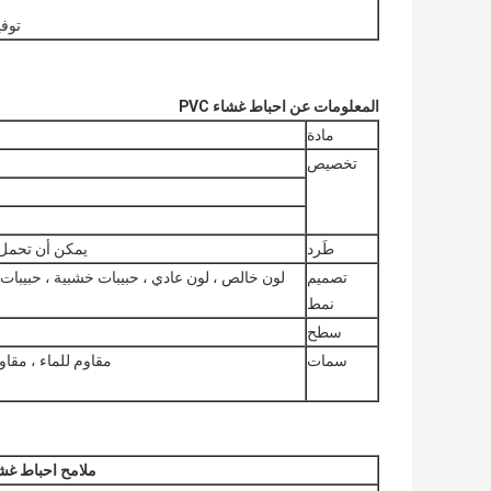
توفير 
المعلومات عن احباط غشاء PVC
مادة
تخصيص
طَرد
يمكن أن تحمل حاوية واحدة
تصميم
لون خالص ، لون عادي ، حبيبات خشبية ، حبيبات 
نمط
سطح
سمات
مقاوم للماء ، مقاو
ملامح احباط غشاء 