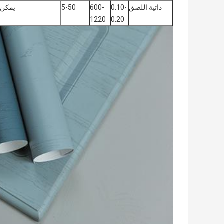
ذاتية اللصق
0.10-
600-
5-50
يمكن ت
1220
0.20