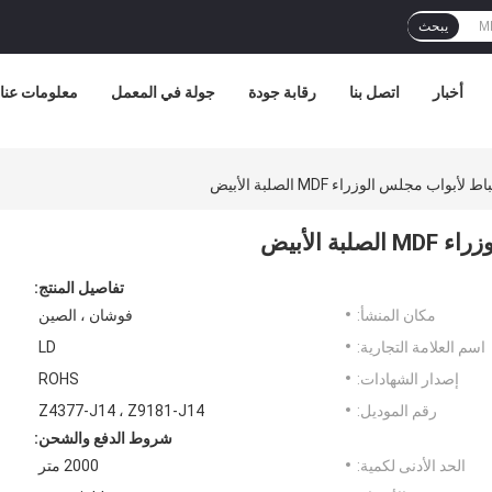
يبحث
أخبار
اتصل بنا
رقابة جودة
جولة في المعمل
معلومات عنا
تفاصيل المنتج:
مكان المنشأ:
فوشان ، الصين
اسم العلامة التجارية:
LD
إصدار الشهادات:
ROHS
رقم الموديل:
Z4377-J14 ، Z9181-J14
شروط الدفع والشحن:
الحد الأدنى لكمية:
2000 متر