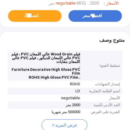
الأسعار：negotiable
MOQ：2000 متر
افضل سعر
ﺎﺘﺼﻟ ﺍﻶﻧ
منتوج وصف
فيلم Wood Grain عالي اللمعان PVC ، فيلم
PVC عالي اللمعان للديكور ، فيلم PVC عالي
اللمعان بنفايات
تسليط الضوء
,
Furniture Decorative High Gloss PVC
Film
,
ROHS High Gloss PVC Film
إصدار الشهادات
ROHS
اسم العلامة التجارية
LD
الأسعار
negotiable
الحد الأدنى لكمية
2000 متر
القدرة على العرض
500000 متر شهريا
عرض المزيد