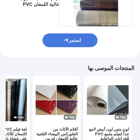
عالية اللمعان PVC
للأثاث والديكور
استمر
المنتجات الموصى بها
لون متين لون أبيض لامع
أفلام الأثاث من
لفة فيلم
جداً لفيلم ملمع PVC
الفلوركس البيضاء الثلجية
اللمعان للأثاث 
للخزانات الداخلية
عالية اللمعان لتزيين
على غشاء باب ال