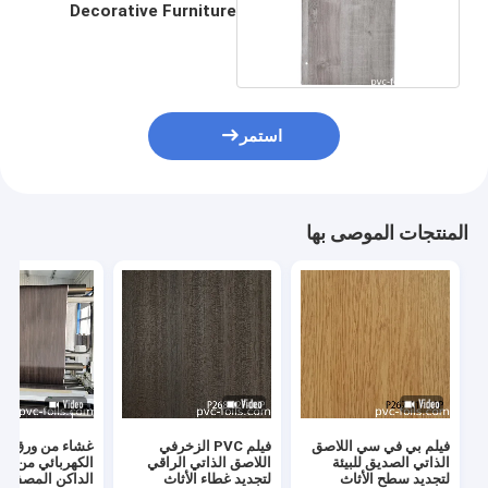
Decorative Furniture
Film للضغط على غشاء
السطح
استمر
المنتجات الموصى بها
فيلم بي في سي اللاصق
فيلم PVC الزخرفي
غشاء من ورق الب
الذاتي الصديق للبيئة
اللاصق الذاتي الراقي
الكهربائي من ا
لتجديد سطح الأثاث
لتجديد غطاء الأثاث
الداكن المصفوف