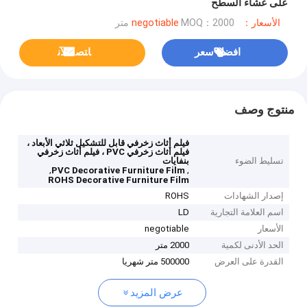
على غشاء السطح
الأسعار：negotiable
MOQ：2000 متر
افضل سعر
ﺎﺘﺼﻟ ﺍﻶﻧ
منتوج وصف
فيلم أثاث زخرفي قابل للتشكيل ثلاثي الأبعاد ،
فيلم أثاث زخرفي PVC ، فيلم أثاث زخرفي
تسليط الضوء
بنفايات
,
,
PVC Decorative Furniture Film
ROHS Decorative Furniture Film
إصدار الشهادات
ROHS
اسم العلامة التجارية
LD
الأسعار
negotiable
الحد الأدنى لكمية
2000 متر
القدرة على العرض
500000 متر شهريا
عرض المزيد