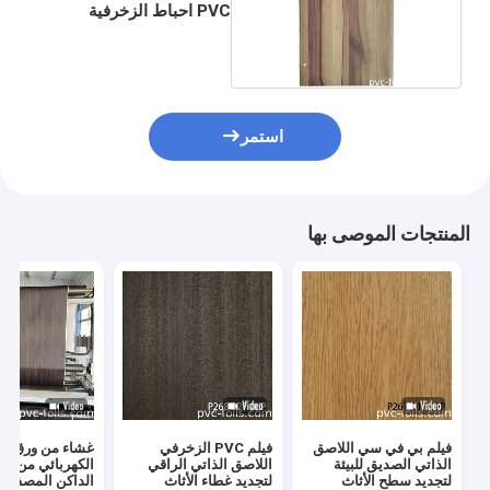
PVC احباط الزخرفية
لتصفيح مينبرين الجسيمات
استمر
المنتجات الموصى بها
فيلم بي في سي اللاصق
فيلم PVC الزخرفي
غشاء من ورق الب
الذاتي الصديق للبيئة
اللاصق الذاتي الراقي
الكهربائي من ا
لتجديد سطح الأثاث
لتجديد غطاء الأثاث
الداكن المصفوف