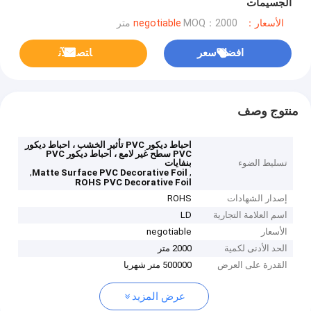
الجسيمات
الأسعار：negotiable
MOQ：2000 متر
افضل سعر
ﺎﺘﺼﻟ ﺍﻶﻧ
منتوج وصف
احباط ديكور PVC تأثير الخشب ، احباط ديكور
PVC سطح غير لامع ، احباط ديكور PVC
تسليط الضوء
بنفايات
,
,
Matte Surface PVC Decorative Foil
ROHS PVC Decorative Foil
إصدار الشهادات
ROHS
اسم العلامة التجارية
LD
الأسعار
negotiable
الحد الأدنى لكمية
2000 متر
القدرة على العرض
500000 متر شهريا
عرض المزيد