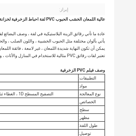
إبراز:
عالية اللمعان الخشب الحبوب PVC لفة احباط الزخرفية لخزانة المطبخ
عادة ما تأتي رقائق الزينة البلاستيكية في لفة ، وصف البضائع لفات VC
يأتي بألوان مختلفة مثل الحبوب الخشبية ، واللون الصلب ، والحب
يمكن أن تكون النهاية شديدة اللمعان ، غير لامعة ، فائقة اللمعان
تعتبر لفات رقائق PVC مثالية للاستخدام في المنازل والأثاث ، وخزانة المطبخ ، ومكبرات الصوت الاستريو ، وتطبيقات التصميم الداخلي.
وصف فيلم PVC الزخرفية
التطبيقات:
مواد:
نوع المعالجة:
التصفيح المسطح 1D ، الغطاء ثنائي الأبعاد ، التصفيح المعدني ثنائي الأبعاد ، إجراء الطي
الخصائص:
سطح:
مظهر:
طول اللفة:
توصيل: