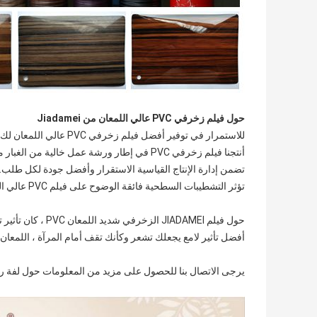
حول فيلم زخرفي PVC عالي اللمعان من Jiadamei
للاستمرار في توفير أفضل فيلم زخرفي PVC عالي اللمعان لك ، نحن صارمون مع خطوط الإنتاج والإدارة لدينا.
أنتجنا فيلم زخرفي PVC في إطار ورشة عمل خالية من الغبار مع معدات تقنية متطورة ،
تضمن إدارة الإنتاج القياسية الاستقرار وأفضل جودة لكل طلب.
تؤثر التشطيبات السطحية فائقة الوضوح على فيلم PVC عالي اللمعان لترقية جودة منتجك.
حول فيلم JIADAMEI الزخرفي شديد اللمعان PVC ، كان تأثير تشطيب السطح فائق الوضوح.
أفضل تأثير لامع يجعلك تشعر وكأنك تقف أمام المرآة ، اللمعان يصل
يرجى الاتصال بنا للحصول على مزيد من المعلومات حول لفة رقائ