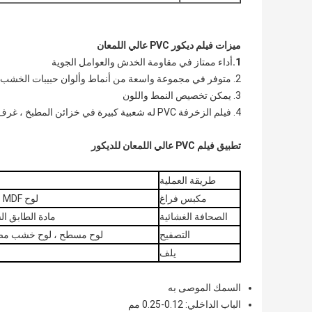
ميزات فيلم ديكور PVC عالي اللمعان
1.
أداء ممتاز في مقاومة الخدش والعوامل الجوية
2. متوفر في مجموعة واسعة من أنماط وألوان حبيبات الخشب / التجريدية.
3. يمكن تخصيص النمط واللون
4. فيلم الزخرفة PVC له شعبية كبيرة في خزائن المطبخ ، غرف النوم ، الحمامات ، وديكور الأبواب.
تطبيق فيلم PVC عالي اللمعان للديكور
طريقة العملية
مكبس فراغ
لوح MDF ، باب خزانة المطبخ ، لوح MDF على شكل ، لوح خشبي
الصحافة الغشائية
مادة الطابق السفلي على
التصفيح
لوح مسطح ، لوح خشب مضغو
يلف
السمك الموصى به
الباب الداخلي: 0.12-0.25 مم