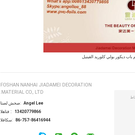
 باب ديكور بولي كلوريد الفينيل
FOSHAN NANHAI JIADAMEI DECORATION
MATERIAL CO., LTD.
Angel Lee
اتصل شخص:
13420779866
الهاتف ::
86-757-86416944
الفاكس: