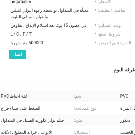
الأسعار:
negotiable
تفاصيل التغليف:
معبأة في المتداول بواسطة رغوة البولي ايثيلين
والفيلم ، ثم في البليت
وقت التسليم:
في غضون 15 يومًا بعد استلام الإيداع ، تفاوض
شروط الدفع:
L / C ، T / T
القدرة على العرض:
500000 متر شهريا
اتصل
PVC
اسم:
لفة احباط PVC
ل المرآة
نوع المعالجة:
الضغط على غشاء فراغ
ديكور
طَرد:
فيلم بولي كلوريد الفينيل في المتداول
ير الخشب
إستعمال:
الأبواب ، خزانة المطبخ ، الأثاث