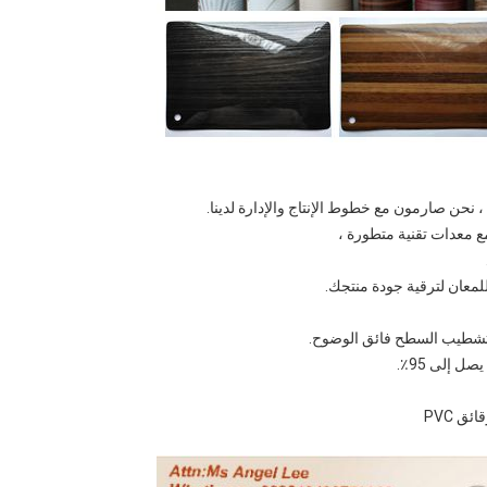
 إلى 95٪.
ق PVC