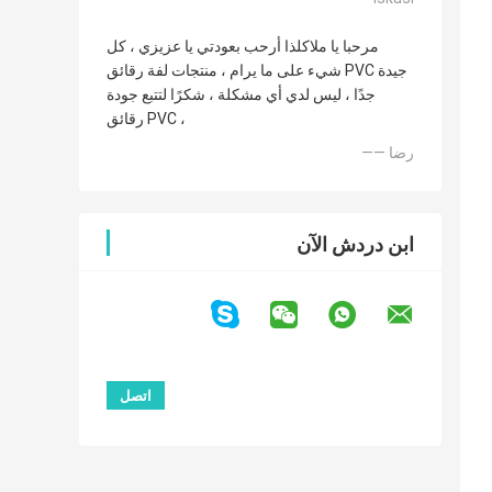
مرحبا يا ملاكلذا أرحب بعودتي يا عزيزي ، كل
شيء على ما يرام ، منتجات لفة رقائق PVC جيدة
جدًا ، ليس لدي أي مشكلة ، شكرًا لتتبع جودة
رقائق PVC ،
—— رضا
ابن دردش الآن