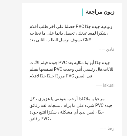
زبون مراجعة
حصلنا على آخر طلب أفلام PVC ونوعية جيدة جدًا
،شكرا لمساعدتك ، تحصل دائما على ما نحتاجه
،سوف نرسل الطلب الثاني بعد CNY
—— فادي
جودة فيلم الأثاث PVC جيدة جدًا.أبوابنا مثالية بعد
تصفيحها بفيلم PVC للأثاث.قال رئيسي أنني وجدت
موردًا جيدًا جدًا لأفلام PVC في الصين
—— Iskusi
مرحبا يا ملاكلذا أرحب بعودتي يا عزيزي ، كل
شيء على ما يرام ، منتجات لفة رقائق PVC جيدة
جدًا ، ليس لدي أي مشكلة ، شكرًا لتتبع جودة
رقائق PVC ،
—— رضا