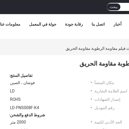
يبحث
أخبار
اتصل بنا
رقابة جودة
جولة في المعمل
معلومات عنا
تفاصيل المنتج:
مكان المنشأ:
فوشان ، الصين
اسم العلامة التجارية:
LD
إصدار الشهادات:
ROHS
رقم الموديل:
LD-PNS008F-K4
شروط الدفع والشحن:
الحد الأدنى لكمية:
2000 متر