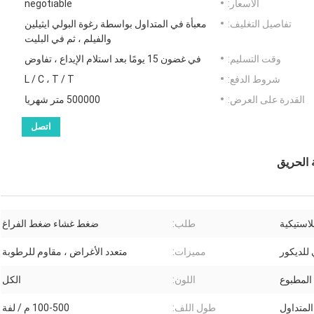
الأسعار:
negotiable
تفاصيل التغليف:
معبأة في المتداول بواسطة رغوة البولي ايثيلين
والفيلم ، ثم في البليت
وقت التسليم:
في غضون 15 يومًا بعد استلام الإيداع ، تفاوض
شروط الدفع:
L / C ، T / T
القدرة على العرض:
500000 متر شهريا
اتصل
بلاستيكية
طلب:
ضغط غشاء ضغط الفراغ
للديكور
مميزات:
متعدد الأغراض ، مقاوم للرطوبة
لمطبوع
اللون:
الكل
المتداول
طول اللف:
100-500 م / لفة