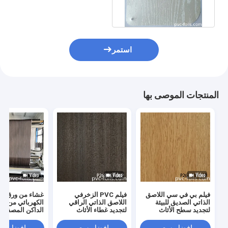
الأبيض للديكور سطح الأثاث
استمر
المنتجات الموصى بها
فيلم بي في سي اللاصق
فيلم PVC الزخرفي
غشاء من ورق الب
الذاتي الصديق للبيئة
اللاصق الذاتي الراقي
الكهربائي من ا
لتجديد سطح الأثاث
لتجديد غطاء الأثاث
الداكن المصفوف
الحديث
بالحبوب لضغط ال