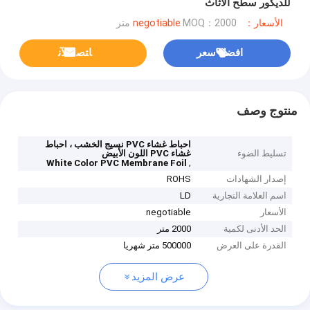
للديكور سطح الأثاث
الأسعار：negotiable
MOQ：2000 متر
افضل سعر
ﺎﺘﺼﻟ ﺍﻶﻧ
منتوج وصف
احباط غشاء PVC نسيج الخشب ، احباط
تسليط الضوء
غشاء PVC اللون الأبيض
,
White Color PVC Membrane Foil
إصدار الشهادات
ROHS
اسم العلامة التجارية
LD
الأسعار
negotiable
الحد الأدنى لكمية
2000 متر
القدرة على العرض
500000 متر شهريا
عرض المزيد