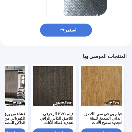
مم
استمر
المنتجات الموصى بها
فيلم بي في سي اللاصق
فيلم PVC الزخرفي
غشاء من ورق الب
الذاتي الصديق للبيئة
اللاصق الذاتي الراقي
الكهربائي من ا
لتجديد سطح الأثاث
لتجديد غطاء الأثاث
الداكن المصفوف
الحديث
بالحبوب لضغط ال