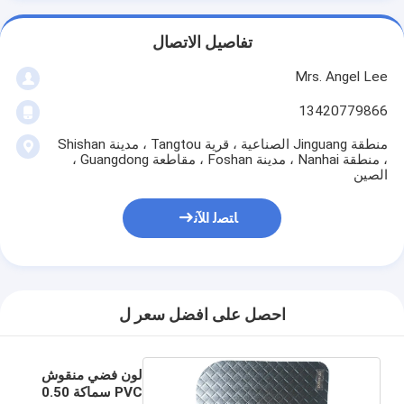
تفاصيل الاتصال
Mrs. Angel Lee
13420779866
منطقة Jinguang الصناعية ، قرية Tangtou ، مدينة Shishan
، منطقة Nanhai ، مدينة Foshan ، مقاطعة Guangdong ،
الصين
ﺎﺘﺼﻟ ﺍﻶﻧ
احصل على افضل سعر ل
لون فضي منقوش
PVC سماكة 0.50