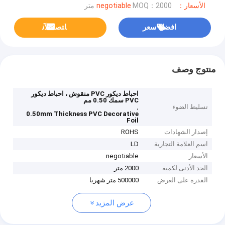
الأسعار：negotiable
MOQ：2000 متر
افضل سعر
ﺎﺘﺼﻟ ﺍﻶﻧ
منتوج وصف
احباط ديكور PVC منقوش ، احباط ديكور
PVC سمك 0.50 مم
تسليط الضوء
,
0.50mm Thickness PVC Decorative
Foil
إصدار الشهادات
ROHS
اسم العلامة التجارية
LD
الأسعار
negotiable
الحد الأدنى لكمية
2000 متر
القدرة على العرض
500000 متر شهريا
عرض المزيد