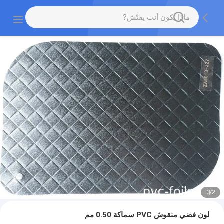
3
/
2
لون فضي منقوش PVC سماكة 0.50 مم