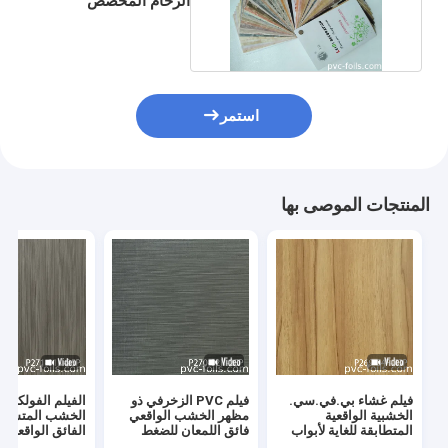
الرخام المخصص
لتغليف عتبة النافذة
استمر
المنتجات الموصى بها
فيلم غشاء بي.في.سي.
فيلم PVC الزخرفي ذو
الفيلم الفولكس
الخشبية الواقعية
مظهر الخشب الواقعي
الخشب المتسخ ا
المتطابقة للغاية لأبواب
فائق اللمعان للضغط
الفائق الواقعية
المطبخ
بالفراغ
الفراغ