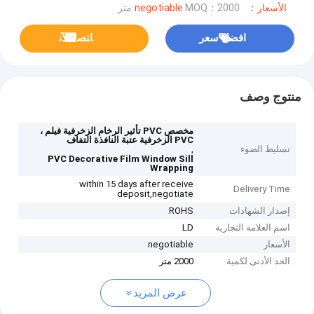
الأسعار：negotiable
MOQ：2000 متر
افضل سعر
ﺎﺘﺼﻟ ﺍﻶﻧ
منتوج وصف
مخصص PVC تأثير الرخام الزخرفية فيلم ،
PVC الزخرفية عتبة النافذة التفاف
تسليط الضوء
,
PVC Decorative Film Window Sill
Wrapping
within 15 days after receive
Delivery Time
deposit,negotiate
إصدار الشهادات
ROHS
اسم العلامة التجارية
LD
الأسعار
negotiable
الحد الأدنى لكمية
2000 متر
عرض المزيد