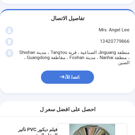
تفاصيل الاتصال
Mrs. Angel Lee
13420779866
منطقة Jinguang الصناعية ، قرية Tangtou ، مدينة Shishan
، منطقة Nanhai ، مدينة Foshan ، مقاطعة Guangdong ،
الصين
ﺎﺘﺼﻟ ﺍﻶﻧ
احصل على افضل سعر ل
فيلم ديكور PVC تأثير