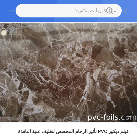
2
/
2
فيلم ديكور PVC تأثير الرخام المخصص لتغليف عتبة النافذة