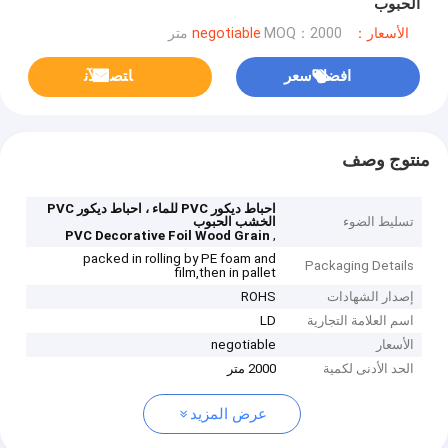
الحبوب
الأسعار：negotiable
MOQ：2000 متر
افضل سعر
ﺎﺘﺼﻟ ﺍﻶﻧ
منتوج وصف
احباط ديكور PVC للماء ، احباط ديكور PVC
تسليط الضوء
الخشب الحبوب
,
PVC Decorative Foil Wood Grain
packed in rolling by PE foam and
Packaging Details
film,then in pallet
إصدار الشهادات
ROHS
اسم العلامة التجارية
LD
الأسعار
negotiable
الحد الأدنى لكمية
2000 متر
عرض المزيد