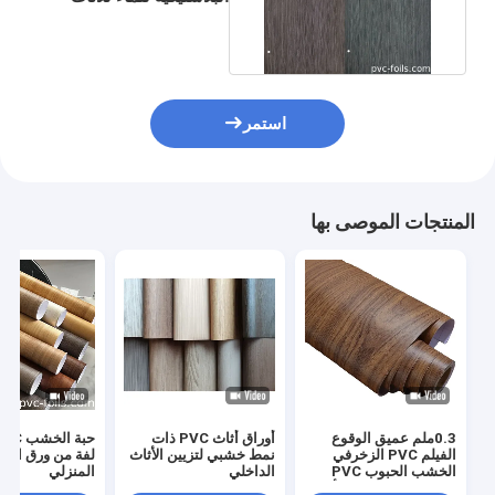
البلاستيك فيلم الخشب
الحبوب
استمر
المنتجات الموصى بها
0.3ملم عميق الوقوع
أوراق أثاث PVC ذات
الفيلم PVC الزخرفي
نمط خشبي لتزيين الأثاث
لفة من ورق الم
الخشب الحبوب PVC
الداخلي
المنزلي
غشاء غشاء لفائدة الأثاث