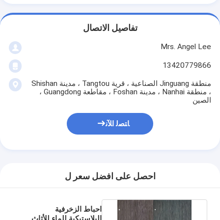
تفاصيل الاتصال
Mrs. Angel Lee
13420779866
منطقة Jinguang الصناعية ، قرية Tangtou ، مدينة Shishan
، منطقة Nanhai ، مدينة Foshan ، مقاطعة Guangdong ،
الصين
ﺎﺘﺼﻟ ﺍﻶﻧ
احصل على افضل سعر ل
احباط الزخرفية
البلاستيكية للماء للأثاث