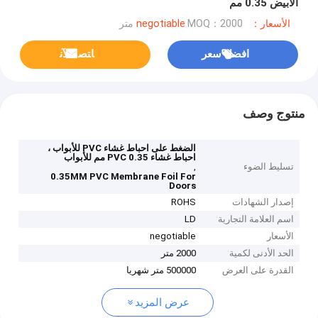
الأبيض 0.35 مم
الأسعار：negotiable
MOQ：2000 متر
افضل سعر
ﺎﺘﺼﻟ ﺍﻶﻧ
منتوج وصف
الضغط على احباط غشاء PVC للأبواب ،
احباط غشاء PVC 0.35 مم للأبواب
تسليط الضوء
,
0.35MM PVC Membrane Foil For
Doors
إصدار الشهادات
ROHS
اسم العلامة التجارية
LD
الأسعار
negotiable
الحد الأدنى لكمية
2000 متر
القدرة على العرض
500000 متر شهريا
عرض المزيد