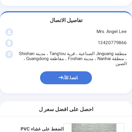
تفاصيل الاتصال
Mrs. Angel Lee
13420779866
منطقة Jinguang الصناعية ، قرية Tangtou ، مدينة Shishan
، منطقة Nanhai ، مدينة Foshan ، مقاطعة Guangdong ،
الصين
ﺎﺘﺼﻟ ﺍﻶﻧ
احصل على افضل سعر ل
الضغط على غشاء PVC