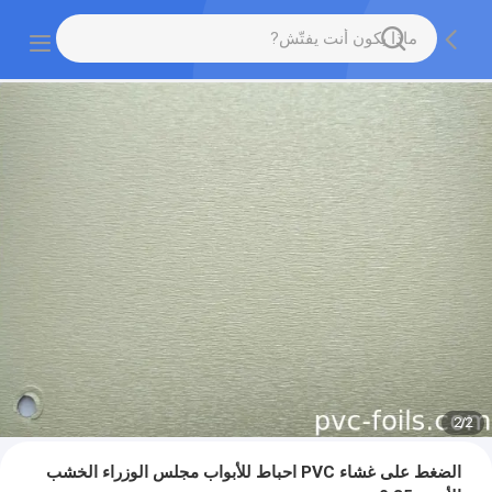
2
/
2
الضغط على غشاء PVC احباط للأبواب مجلس الوزراء الخشب