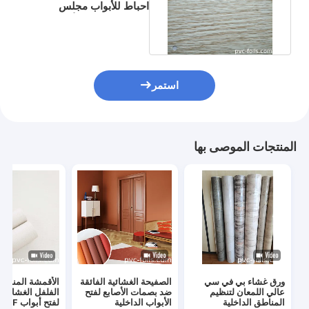
احباط للأبواب مجلس
الوزراء الخشب الأبيض 0.35
مم
استمر
المنتجات الموصى بها
ورق غشاء بي في سي
الصفيحة الغشائية الفائقة
الأقمشة المنسو
عالي اللمعان لتنظيم
ضد بصمات الأصابع لفتح
المناطق الداخلية
الأبواب الداخلية