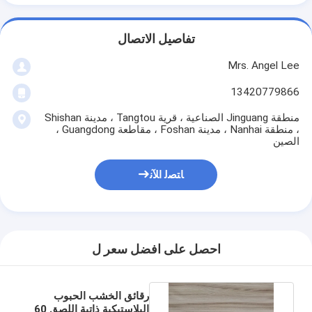
تفاصيل الاتصال
Mrs. Angel Lee
13420779866
منطقة Jinguang الصناعية ، قرية Tangtou ، مدينة Shishan
، منطقة Nanhai ، مدينة Foshan ، مقاطعة Guangdong ،
الصين
ﺎﺘﺼﻟ ﺍﻶﻧ
احصل على افضل سعر ل
رقائق الخشب الحبوب
البلاستيكية ذاتية اللصق 60