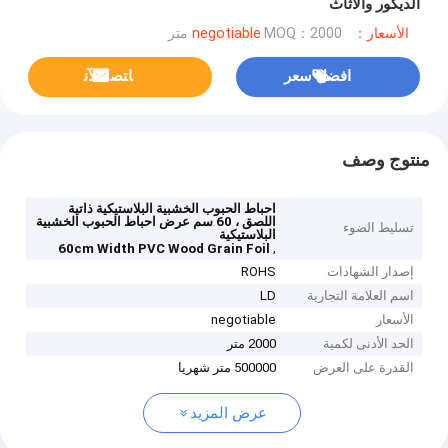
الديكور والأثاث
الأسعار：negotiable
MOQ：2000 متر
افضل سعر
ﺎﺘﺼﻟ ﺍﻶﻧ
منتوج وصف
احباط الحبوب الخشبية البلاستيكية ذاتية
اللصق ، 60 سم عرض احباط الحبوب الخشبية
تسليط الضوء
البلاستيكية
,
60cm Width PVC Wood Grain Foil
إصدار الشهادات
ROHS
اسم العلامة التجارية
LD
الأسعار
negotiable
الحد الأدنى لكمية
2000 متر
القدرة على العرض
500000 متر شهريا
عرض المزيد